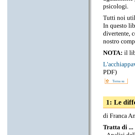
psicologi.
Tutti noi uti
In questo li
divertente, 
nostro compu
NOTA:
il l
L'acchiappa
PDF)
Torna su
1: Le dif
di Franca A
Tratta di ...