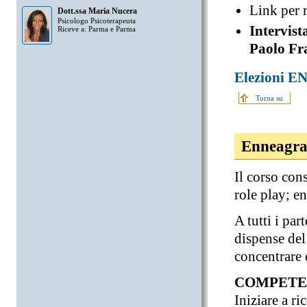
Link per r
Dott.ssa Maria Nucera
Psicologo Psicoterapeuta
Intervist
Riceve a: Parma e Parma
Paolo Fr
Elezioni E
Torna su
Enneagra
Il corso con
role play; e
A tutti i par
dispense del
concentrare
COMPETEN
Iniziare a ri