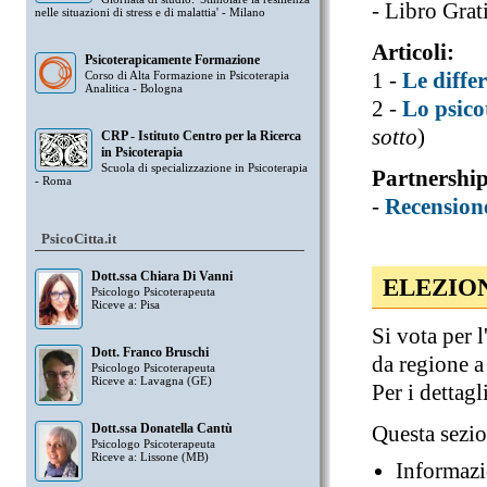
- Libro Grat
nelle situazioni di stress e di malattia' - Milano
Articoli:
Psicoterapicamente Formazione
1 -
Le diffe
Corso di Alta Formazione in Psicoterapia
Analitica - Bologna
2 -
Lo psico
sotto
)
CRP - Istituto Centro per la Ricerca
in Psicoterapia
Scuola di specializzazione in Psicoterapia
Partnershi
- Roma
-
Recension
PsicoCitta.it
Dott.ssa Chiara Di Vanni
ELEZIO
Psicologo Psicoterapeuta
Riceve a: Pisa
Si vota per
Dott. Franco Bruschi
da regione a
Psicologo Psicoterapeuta
Riceve a: Lavagna (GE)
Per i dettagli
Dott.ssa Donatella Cantù
Questa sezio
Psicologo Psicoterapeuta
Riceve a: Lissone (MB)
Informazi