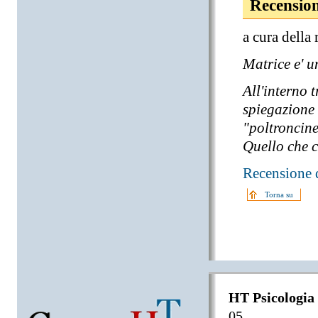
Recension
a cura dell
Matrice e' un
All'interno t
spiegazione 
"poltroncine
Quello che c
Recensione 
Torna su
HT Psicologia
05