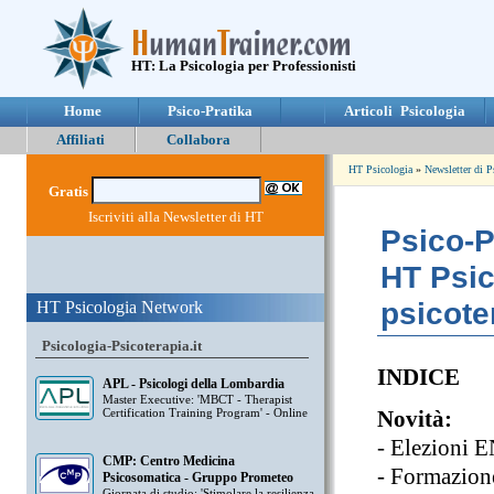
HT: La Psicologia per Professionisti
Home
Psico-Pratika
Articoli Psicologia
Affiliati
Collabora
HT Psicologia
»
Newsletter di P
Gratis
Iscriviti alla Newsletter di HT
Psico-P
HT Psic
psicote
HT Psicologia Network
Psicologia-Psicoterapia.it
INDICE
APL - Psicologi della Lombardia
Master Executive: 'MBCT - Therapist
Certification Training Program' - Online
Novità:
- Elezioni
CMP: Centro Medicina
- Formazion
Psicosomatica - Gruppo Prometeo
Giornata di studio: 'Stimolare la resilienza