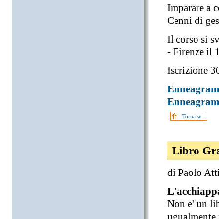
Imparare a 
Cenni di ges
Il corso si s
- Firenze i
Iscrizione 3
Enneagramm
Enneagramm
Torna su
Libro Gra
di Paolo Att
L'acchiapp
Non e' un li
ugualmente p