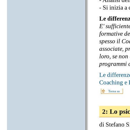
- Analisi de
- Si inizia a
Le differen
E' sufficien
formative de
spesso il C
associate, p
loro, se no
programmi c
Le differen
Coaching e
Torna su
2: Lo psi
di Stefano Si