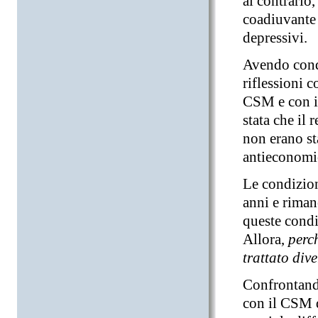
al contrario,
coadiuvante 
depressivi.
Avendo cond
riflessioni c
CSM e con il
stata che il 
non erano sta
antieconomi
Le condizion
anni e riman
queste condi
Allora,
perch
trattato div
Confrontando
con il CSM d