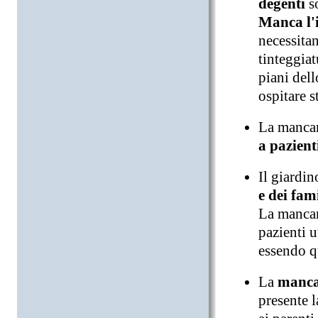
degenti
s
Manca l'
necessita
tinteggiat
piani dell
ospitare s
La mancan
a pazient
Il giardin
e dei fami
La mancan
pazienti u
essendo qu
La
manca
presente l