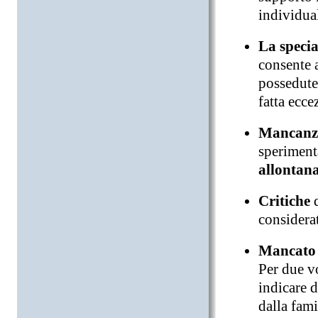
individua
La specia
consente 
possedute 
fatta ecce
Mancanza
speriment
allontana
Critiche
d
considerat
Mancato 
Per due v
indicare d
dalla fami