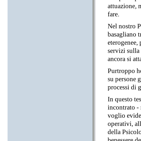
attuazione, 
fare.
Nel nostro P
basagliano t
eterogenee, 
servizi sulla
ancora si at
Purtroppo ho
su persone g
processi di 
In questo tes
incontrato -
voglio evide
operativi, al
della Psicolo
benessere dei