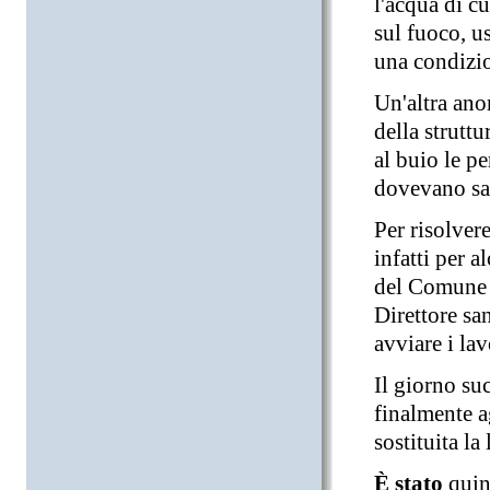
l'acqua di cu
sul fuoco, u
una condizio
Un'altra ano
della strutt
al buio le p
dovevano sa
Per risolver
infatti per 
del Comune c
Direttore sa
avviare i la
Il giorno su
finalmente a
sostituita la
È stato
qui