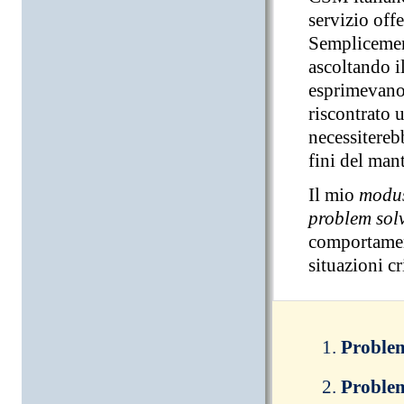
servizio offe
Semplicement
ascoltando il
esprimevano 
riscontrato 
necessitereb
fini del man
Il mio
modus
problem sol
comportamenti
situazioni cr
Problem
Problem