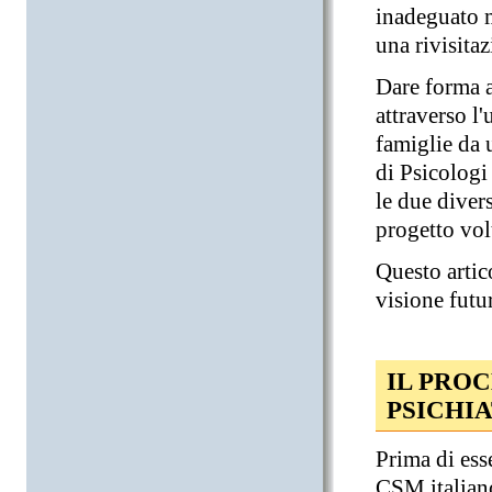
inadeguato m
una rivisita
Dare forma a
attraverso l'
famiglie da u
di Psicologi
le due divers
progetto vol
Questo artico
visione futur
IL PRO
PSICHI
Prima di ess
CSM italiano