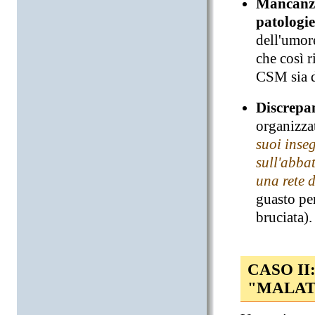
Mancanza 
patologi
dell'umore
che così 
CSM sia da
Discrepa
organizza
suoi inse
sull'abbat
una rete d
guasto per
bruciata).
CASO II
"MALAT