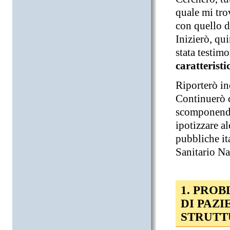
quale mi trov
con quello d
Inizierò, qu
stata testim
caratteristi
Riporterò ino
Continuerò co
scomponendo 
ipotizzare al
pubbliche it
Sanitario Na
1. PROB
DI PAZI
STRUTT