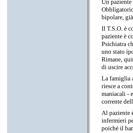
Un paziente 
Obbligatorio
bipolare, gi
Il T.S.O. è c
paziente è co
Psichiatra c
uno stato ip
Rimane, quin
di uscire ac
La famiglia 
riesce a con
maniacali - 
corrente dell
Al paziente
infermieri pe
poiché il ban