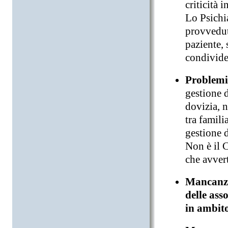
criticità 
Lo Psichia
provvedut
paziente, 
condivide
Problemi 
gestione 
dovizia, n
tra famili
gestione 
Non è il C
che avver
Mancanza
delle ass
in ambito