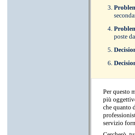
Problem
secondar
Problem
poste da
Decisi
Decisio
Per questo m
più oggettiv
che quanto d
professionis
servizio forn
Cercherò, tu