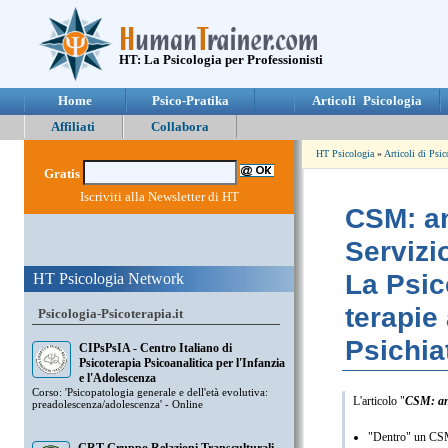
HT: La Psicologia per Professionisti
Home
Psico-Pratika
Articoli Psicologia
Affiliati
Collabora
HT Psicologia
»
Articoli di Psic
Gratis
Iscriviti alla Newsletter di HT
CSM: an
Servizi
La Psic
HT Psicologia Network
terapie 
Psicologia-Psicoterapia.it
Psichia
CIPsPsIA - Centro Italiano di
Psicoterapia Psicoanalitica per l'Infanzia
e l'Adolescenza
Corso: 'Psicopatologia generale e dell'età evolutiva:
L'articolo "
CSM: ana
preadolescenza/adolescenza' - Online
"Dentro" un CSM i