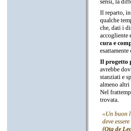
sensi, la dif
Il reparto, i
qualche temp
che, dati i d
accogliente e
cura e com
esattamente
Il progetto 
avrebbe dovu
stanziati e s
almeno altri 
Nel frattemp
trovata.
«Un buon lu
deve essere
(Ota de Leo