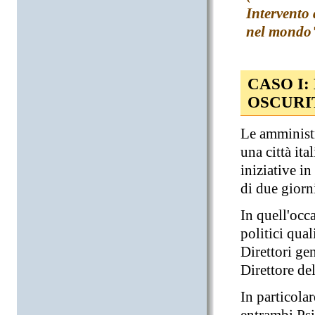
Intervento
nel mondo",
CASO I:
OSCURI
Le amministr
una città ita
iniziative i
di due giorn
In quell'occ
politici qual
Direttori ge
Direttore de
In particolar