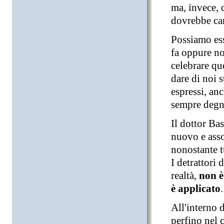
ma, invece, 
dovrebbe car
Possiamo ess
fa oppure no,
celebrare qu
dare di noi s
espressi, anc
sempre degni
Il dottor Ba
nuovo e asso
nonostante t
I detrattori
realtà,
non è
è applicato
.
All'interno 
perfino nel 