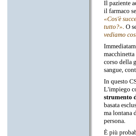
Il paziente 
il farmaco s
«Cos'è succe
tutto?».
O se
vediamo cos
Immediatamen
macchinetta a
corso della 
sangue, cont
In questo CS
L'impiego c
strumento d
basata esclu
ma lontana d
persona.
È più probab