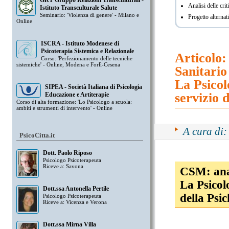
GRT Gruppo Relazioni Transculturali -
Analisi delle cri
Istituto Transculturale Salute
Seminario: 'Violenza di genere' - Milano e
Progetto alternati
Online
ISCRA - Istituto Modenese di
Psicoterapia Sistemica e Relazionale
Articolo:
Corso: 'Perfezionamento delle tecniche
sistemiche' - Online, Modena e Forlì-Cesena
Sanitario
La Psicolo
SIPEA - Società Italiana di Psicologia
servizio d
Educazione e Artiterapie
Corso di alta formazione: 'Lo Psicologo a scuola:
ambiti e strumenti di intervento' - Online
A cura di
PsicoCitta.it
Dott. Paolo Riposo
Psicologo Psicoterapeuta
Riceve a: Savona
CSM: anal
La Psicolo
Dott.ssa Antonella Pertile
della Psic
Psicologo Psicoterapeuta
Riceve a: Vicenza e Verona
Dott.ssa Mirna Villa