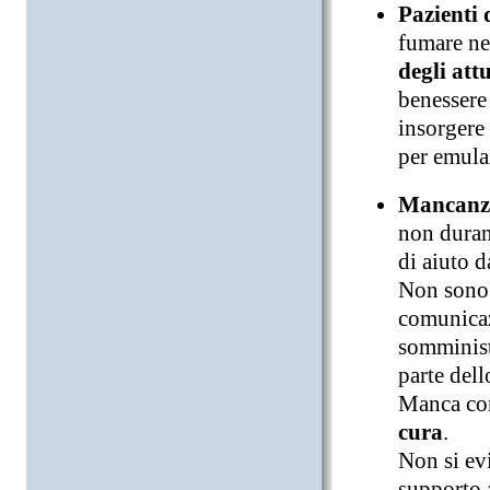
Pazienti 
fumare nel
degli att
benessere 
insorgere 
per emula
Mancanza 
non durant
di aiuto d
Non sono 
comunicaz
somminist
parte dell
Manca com
cura
.
Non si evi
supporto a