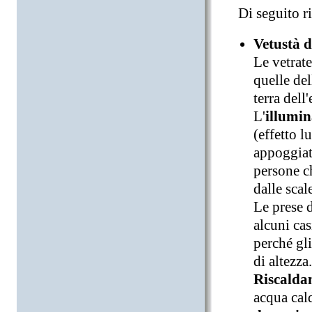
Di seguito ri
Vetustà d
Le vetrate
quelle del
terra dell'
L'
illumin
(effetto l
appoggiate
persone c
dalle scal
Le prese d
alcuni cas
perché gli
di altezza.
Riscalda
acqua cald