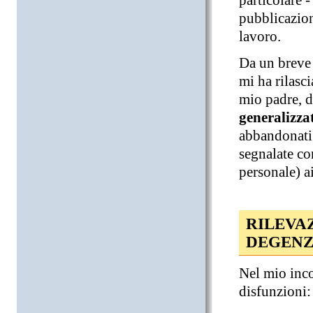
particolare -
pubblicazioni
lavoro.
Da un breve 
mi ha rilas
mio padre, d
generalizzat
abbandonati a
segnalate con
personale) ai
RILEVA
DEGENZ
Nel mio inco
disfunzioni: