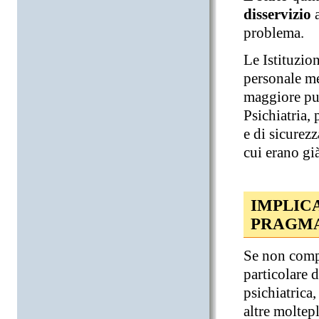
disservizio
a
problema.
Le Istituzio
personale me
maggiore pun
Psichiatria, 
e di sicurez
cui erano gi
IMPLICA
PRAGM
Se non comp
particolare 
psichiatrica
altre moltep