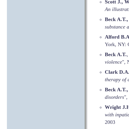
Scott J., 
An illustra
Beck A.T.,
substance 
Alford B.A
York, NY: 
Beck A.T.
,
violence
", 
Clark D.A
therapy of 
Beck A.T.
disorders
",
Wright J.H
with inpati
2003