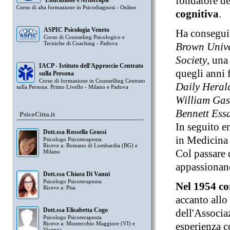
fondatore d
Educazione e Artiterapie
Corso di alta formazione in Psicodiagnosi - Online
cognitiva
.
ASPIC Psicologia Veneto
Ha conseguit
Corso di Counseling Psicologico e
Tecniche di Coaching - Padova
Brown Unive
Society
, una
IACP - Istituto dell'Approccio Centrato
quegli anni 
sulla Persona
Corso di formazione in Counselling Centrato
Daily Heral
sulla Persona. Primo Livello - Milano e Padova
William Gas
Bennett Ess
PsicoCitta.it
In seguito e
Dott.ssa Rossella Grassi
in Medicina
Psicologo Psicoterapeuta
Riceve a: Romano di Lombardia (BG) e
Col passare d
Milano
appassionand
Dott.ssa Chiara Di Vanni
Psicologo Psicoterapeuta
Nel 1954 co
Riceve a: Pisa
accanto allo
Dott.ssa Elisabetta Cogo
dell'Associa
Psicologo Psicoterapeuta
Riceve a: Montecchio Maggiore (VI) e
esperienza c
Vicenza