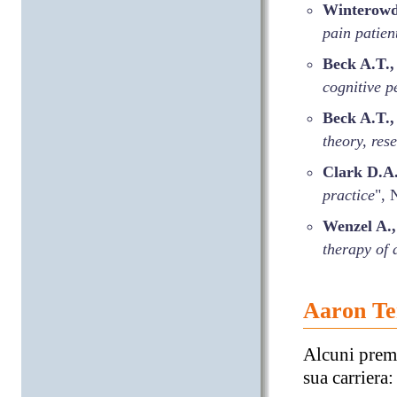
Winterowd
pain patien
Beck A.T.
cognitive p
Beck A.T.,
theory, res
Clark D.A
practice
", 
Wenzel A.,
therapy of 
Aaron Te
Alcuni premi
sua carriera: