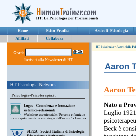
HT: La Psicologia per Professionisti
Home
Psico-Pratika
Articoli Psicologia
Affiliati
Collabora
HT Psicologia
»
Autori della Ps
Gratis
Iscriviti alla Newsletter di HT
Aaron 
HT Psicologia Network
Aaron Te
Psicologia-Psicoterapia.it
Nato a Pro
Logos - Consulenza e formazione
sistemico-relazionale
Luglio 1921,
Workshop esperienziale: 'Persone e famiglie
in colloquio: tecniche e strategie dell'ascolto' - Genova
psicoterape
Beck è consi
SIPEA - Società Italiana di Psicologia