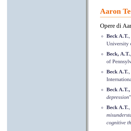
Aaron Te
Opere di Aar
Beck A.T.
,
University 
Beck, A.T.
of Pennsylv
Beck A.T.
,
Internation
Beck A.T.,
depression
Beck A.T.
,
misundersta
cognitive t