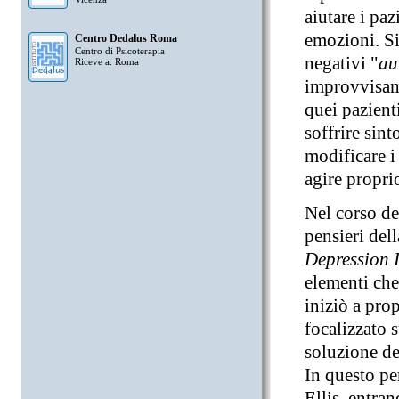
aiutare i paz
emozioni. Si
Centro Dedalus Roma
Centro di Psicoterapia
negativi "
au
Riceve a: Roma
improvvisam
quei pazient
soffrire sint
modificare i
agire propri
Nel corso de
pensieri del
Depression 
elementi che
iniziò a pro
focalizzato s
soluzione de
In questo pe
Ellis, entra