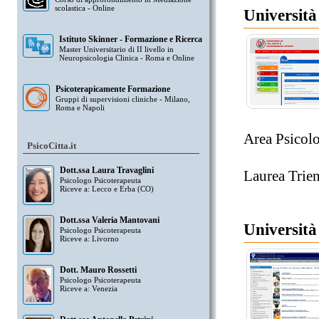
scolastica - Online
Università
Istituto Skinner - Formazione e Ricerca
Master Universitario di II livello in
Neuropsicologia Clinica - Roma e Online
Psicoterapicamente Formazione
Gruppi di supervisioni cliniche - Milano,
Roma e Napoli
Area Psicolo
PsicoCitta.it
Dott.ssa Laura Travaglini
Laurea Trien
Psicologo Psicoterapeuta
Riceve a: Lecco e Erba (CO)
Dott.ssa Valeria Mantovani
Università
Psicologo Psicoterapeuta
Riceve a: Livorno
Dott. Mauro Rossetti
Psicologo Psicoterapeuta
Riceve a: Venezia