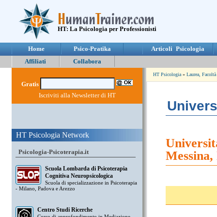
HT: La Psicologia per Professionisti
Home
Psico-Pratika
Articoli Psicologia
Affiliati
Collabora
HT Psicologia
»
Laurea, Facoltà
Gratis
Iscriviti alla Newsletter di HT
Univers
HT Psicologia Network
Universit
Psicologia-Psicoterapia.it
Messina,
Scuola Lombarda di Psicoterapia
Cognitiva Neuropsicologica
Scuola di specializzazione in Psicoterapia
- Milano, Padova e Arezzo
Centro Studi Ricerche
Corso di approfondimento in Mediazione