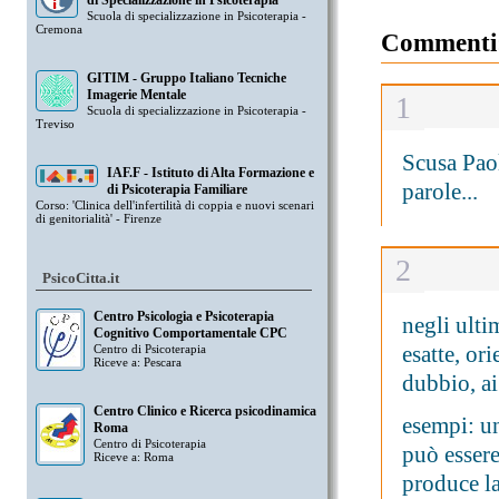
di Specializzazione in Psicoterapia
Scuola di specializzazione in Psicoterapia -
Cremona
Commenti
GITIM - Gruppo Italiano Tecniche
Imagerie Mentale
1
Scuola di specializzazione in Psicoterapia -
Treviso
Scusa Paol
IAF.F - Istituto di Alta Formazione e
parole...
di Psicoterapia Familiare
Corso: 'Clinica dell'infertilità di coppia e nuovi scenari
di genitorialità' - Firenze
2
PsicoCitta.it
Centro Psicologia e Psicoterapia
negli ulti
Cognitivo Comportamentale CPC
esatte, ori
Centro di Psicoterapia
Riceve a: Pescara
dubbio, ai 
Centro Clinico e Ricerca psicodinamica
esempi: u
Roma
Centro di Psicoterapia
può essere
Riceve a: Roma
produce l