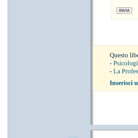
Questo libe
-
Psicologi
-
La Profe
Inserisci 