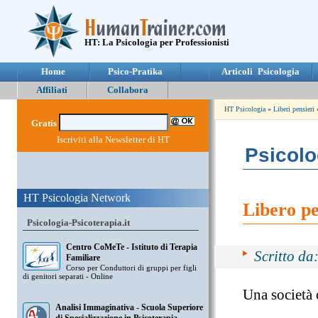
HT: La Psicologia per Professionisti
Home
Psico-Pratika
Articoli Psicologia
Affiliati
Collabora
HT Psicologia
»
Liberi pensieri
Gratis
Iscriviti alla Newsletter di HT
Psicolo
HT Psicologia Network
Libero pe
Psicologia-Psicoterapia.it
Centro CoMeTe - Istituto di Terapia
Scritto da
Familiare
Corso per Conduttori di gruppi per figli
di genitori separati - Online
Una società 
Analisi Immaginativa - Scuola Superiore